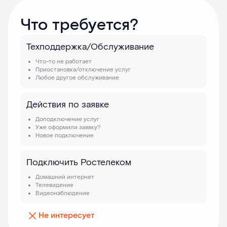
Что требуется?
Техподдержка/Обслуживание
Что-то не работает
Приостановка/отключение услуг
Любое другое обслуживание
Действия по заявке
Доподключение услуг
Уже оформили заявку?
Новое подключение
Подключить Ростелеком
Домашний интернет
Телевидение
Видеонаблюдение
Не интересует