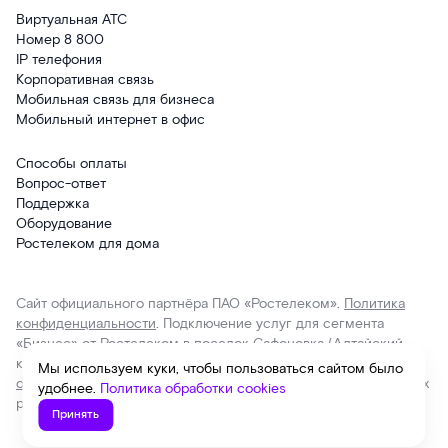
Виртуальная АТС
Номер 8 800
IP телефония
Корпоративная связь
Мобильная связь для бизнеса
Мобильный интернет в офис
Способы оплаты
Вопрос-ответ
Поддержка
Оборудование
Ростелеком для дома
Сайт официального партнёра ПАО «Ростелеком».
Политика
конфиденциальности
. Подключение услуг для сегмента
«Бизнес» от Ростелеком в поселок Сафоновка (Алтайский
край). 2026 г.
Пользовательское соглашение
.
Политика
Мы используем куки, чтобы пользоваться сайтом было
обработки cookies
. Отписаться от получения информационных
удобнее.
Политика обработки cookies
рассылок от данного ресурса можно на
странице
.
Принять